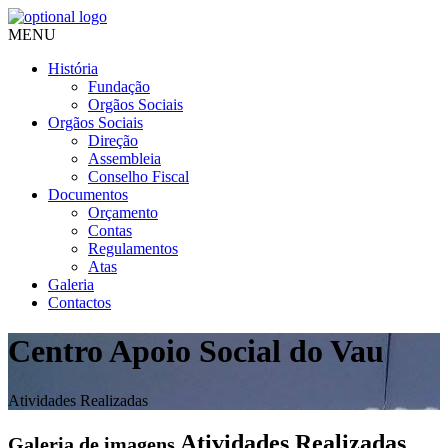
MENU
História
Fundação
Orgãos Sociais
Orgãos Sociais
Direção
Assembleia
Conselho Fiscal
Documentos
Orçamento
Contas
Regulamentos
Atas
Galeria
Contactos
Centro Apoio Social do Vau
Atividades Realizadas
Atividades Realizadas
Galeria de imagens